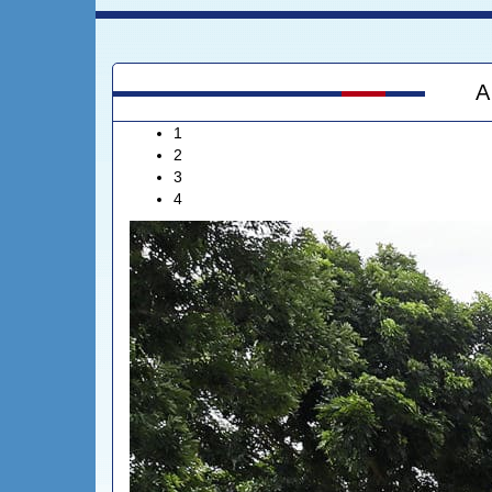
A
1
2
3
4