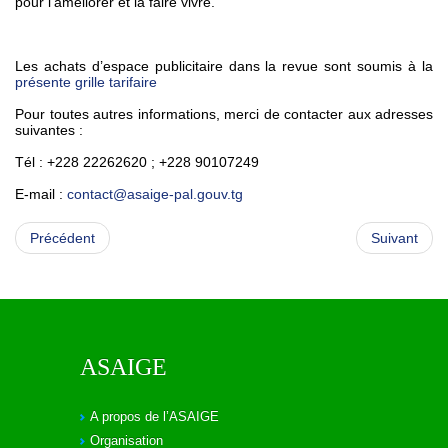
pour l’améliorer et la faire vivre.
Les achats d’espace publicitaire dans la revue sont soumis à la
présente grille tarifaire
Pour toutes autres informations, merci de contacter aux adresses
suivantes :
Tél : +228 22262620 ; +228 90107249
E-mail :
contact@asaige-pal.gouv.tg
Précédent
Suivant
ASAIGE
A propos de l’ASAIGE
Organisation