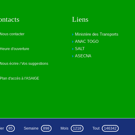
ontacts
Liens
Nous contacter
Ministère des Transports
ANAC TOGO
SALT
Heure d'ouverture
ASECNA
Nous écrire / Vos suggestions
Plan d'accès à l'ASAIGE
ier
85
Semaine
898
Mois
1218
Tout
146342